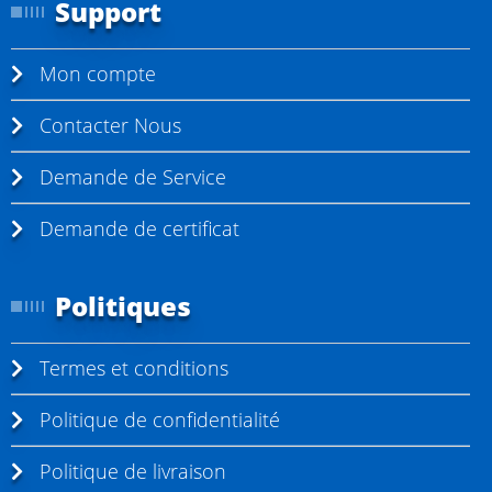
Support
l
l
Mon compte
e
m
Contacter Nous
e
n
Demande de Service
t
Demande de certificat
l
a
Politiques
p
a
Termes et conditions
g
e
Politique de confidentialité
Politique de livraison