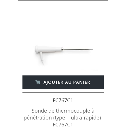
r
d
r
e
d
é
c
r
o
i
s
s
a
n
AJOUTER AU PANIER
t
FC767C1
Sonde de thermocouple à
pénétration (type T ultra-rapide)-
FC767C1