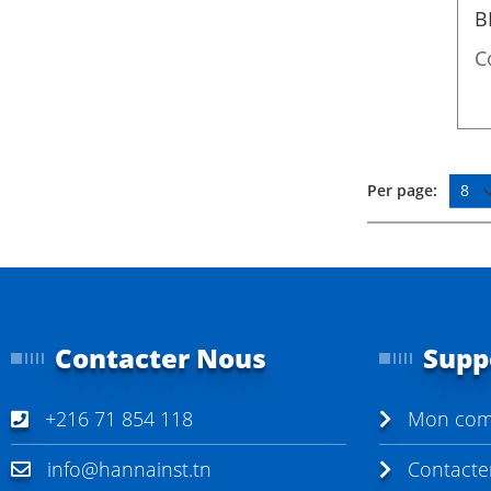
B
C
Per page:
Contacter Nous
Supp
+216 71 854 118
Mon com
info@hannainst.tn
Contacte