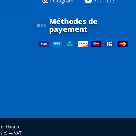
Instagram
YouTube
Méthodes de
payement
ire. Hanna
isie) — VAT