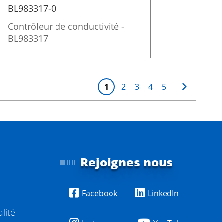
BL983317-0
Contrôleur de conductivité -
BL983317
P
Vous lisez actuellement la pa
Page
Page
Page
Page
Page
Suivant
1
2
3
4
5
a
g
e
Rejoignes nous
Facebook
LinkedIn
lité