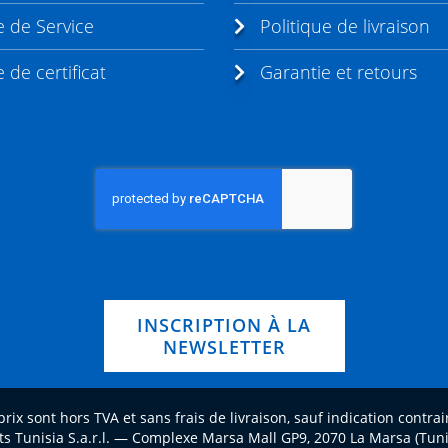
de Service
Politique de livraison
de certificat
Garantie et retours
INSCRIPTION À LA
NEWSLETTER
prix sont hors TVA et sans frais de livraison, sauf indication contra
s Tunisia S.a.r.l. — Complexe Marsa Mall GP9, 2070 La Marsa (Tun