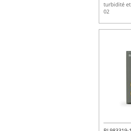
turbidité e
02
BL983319-