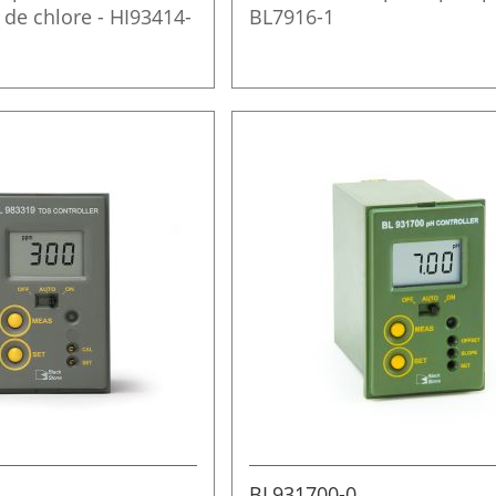
t de chlore - HI93414-
BL7916-1
1
BL931700-0