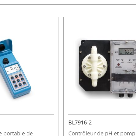
o
r
d
r
e
d
é
c
r
o
i
s
s
a
n
t
BL7916-2
 portable de
Contrôleur de pH et pomp