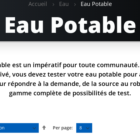
Accueil
Eau
Eau Potable
Eau Potable
able est un impératif pour toute communauté. 
ivé, vous devez tester votre eau potable pour
ur répondre à la demande, de la source au robi
gamme complète de possibilités de test.
P
Per page:
a
r