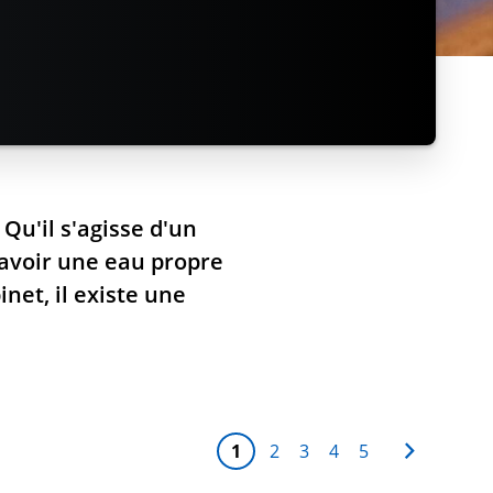
Qu'il s'agisse d'un
 avoir une eau propre
net, il existe une
P
Vous lisez actuellement la pa
Page
Page
Page
Page
Page
Suivant
1
2
3
4
5
a
g