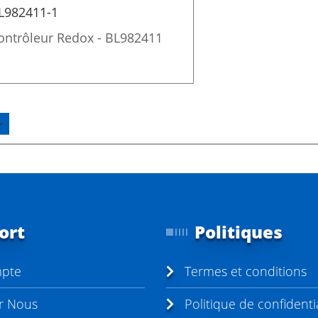
L982411-1
ontrôleur Redox - BL982411
ort
Politiques
pte
Termes et conditions
r Nous
Politique de confidentia