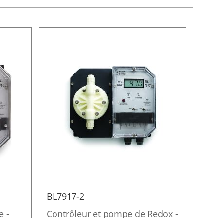
e
BL7917-2
e -
Contrôleur et pompe de Redox -