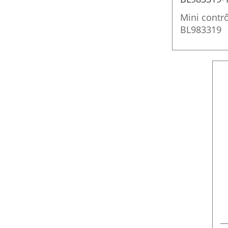
Mini contrô
BL983319