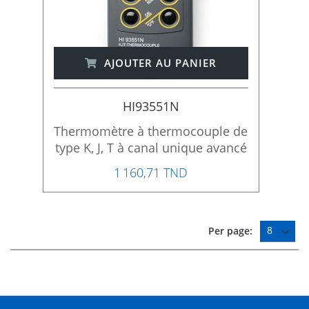
AJOUTER AU PANIER
HI93551N
Thermomètre à thermocouple de
type K, J, T à canal unique avancé
1 160,71 TND
Per page: