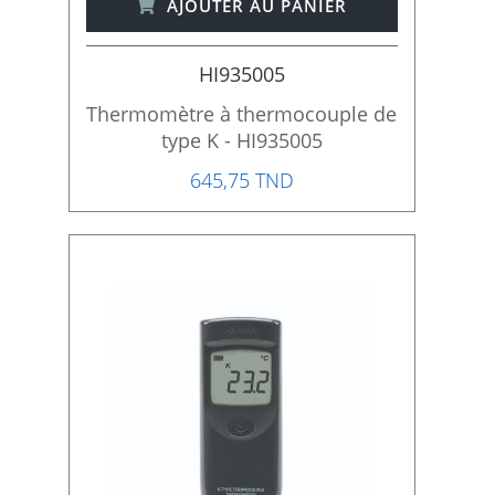
AJOUTER AU PANIER
HI935005
Thermomètre à thermocouple de
type K - HI935005
645,75 TND