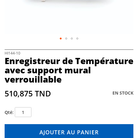
h
e
i
m
a
g
e
s
g
S
HI144-10
a
Enregistreur de Température
k
l
i
avec support mural
l
p
e
verrouillable
t
r
o
y
t
510,875 TND
EN STOCK
h
e
b
Qté
e
g
i
AJOUTER AU PANIER
n