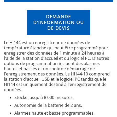
n
i
n
DEMANDE
g
D'INFORMATION OU
o
f
DE DEVIS
t
h
Le HI144 est un enregistreur de données de
e
température étanche qui peut être programmé pour
i
enregistrer des données de 1 minute à 24 heures à
m
l'aide de la station d'accueil et du logiciel PC. D'autres
a
options de programmation incluent des alarmes
g
hautes et basses et un choix de démarrage de
e
l'enregistrement des données. Le HI144-10 comprend
s
la station d'accueil USB et le logiciel PC tandis que le
g
HI144 est uniquement destiné à l'enregistrement de
a
données.
l
l
Stocke jusqu'à 8 000 mesures.
e
Autonomie de la batterie de 2 ans.
r
y
Alarmes haute et basse programmables.