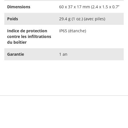
Dimensions
60 x 37 x 17 mm (2.4 x 1.5 x 0.7’’
Poids
29.4 g (1 oz.) (avec piles)
Indice de protection
IP65 (étanche)
contre les infiltrations
du boîtier
Garantie
1 an