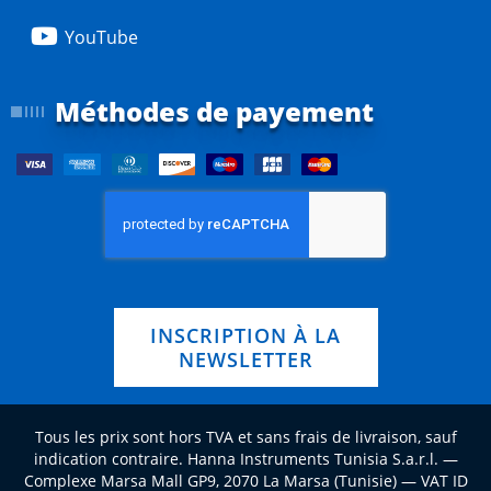
YouTube
Méthodes de payement
INSCRIPTION À LA
NEWSLETTER
Tous les prix sont hors TVA et sans frais de livraison, sauf
indication contraire. Hanna Instruments Tunisia S.a.r.l. —
Complexe Marsa Mall GP9, 2070 La Marsa (Tunisie) — VAT ID