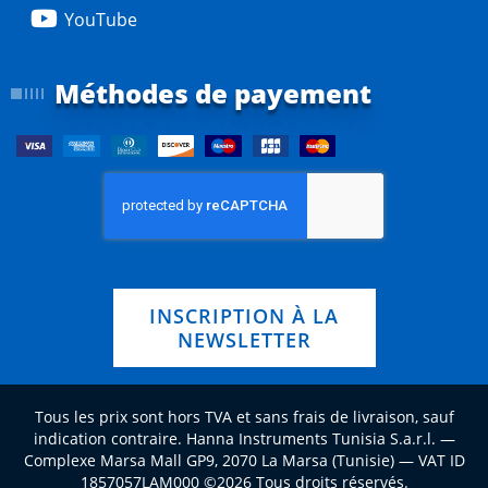
YouTube
Méthodes de payement
INSCRIPTION À LA
NEWSLETTER
Tous les prix sont hors TVA et sans frais de livraison, sauf
indication contraire. Hanna Instruments Tunisia S.a.r.l. —
Complexe Marsa Mall GP9, 2070 La Marsa (Tunisie) — VAT ID
1857057LAM000 ©2026 Tous droits réservés.