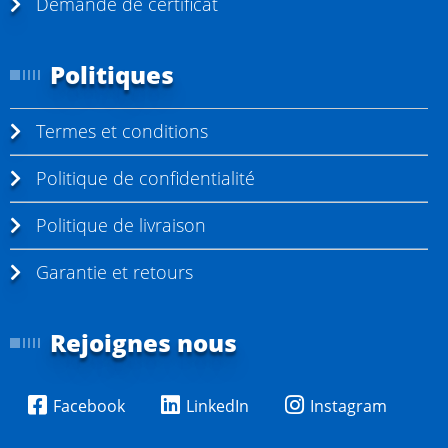
Demande de certificat
l
a
Politiques
p
a
Termes et conditions
g
e
Politique de confidentialité
Politique de livraison
Garantie et retours
Rejoignes nous
Facebook
LinkedIn
Instagram