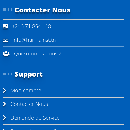
t
s
Contacter Nous
e
z
+216 71 854 118
a
c
info@hannainst.tn
t
Qui sommes-nous ?
u
e
Support
l
l
Mon compte
e
m
Contacter Nous
e
n
Demande de Service
t