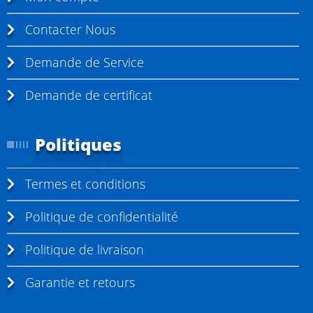
m
Contacter Nous
e
n
Demande de Service
t
Demande de certificat
l
a
Politiques
p
a
Termes et conditions
g
e
Politique de confidentialité
Politique de livraison
Garantie et retours