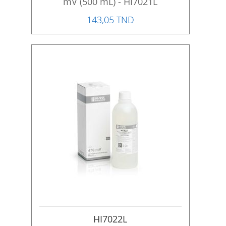
mV (500 mL) - HI7021L
143,05 TND
HI7022L