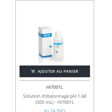
r
d
r
e
d
é
c
r
o
i
s
s
a
n
AJOUTER AU PANIER
t
HI7001L
Solution d'étalonnage pH 1.68
(500 mL) - HI7001L
81,74 TND