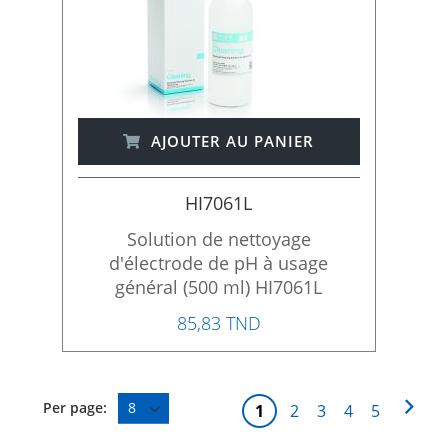
AJOUTER AU PANIER
HI7061L
Solution de nettoyage
d'électrode de pH à usage
général (500 ml) HI7061L
85,83 TND
P
P
S
Per page:
V
P
P
P
P
1
2
3
4
5
a
a
u
o
a
a
a
a
g