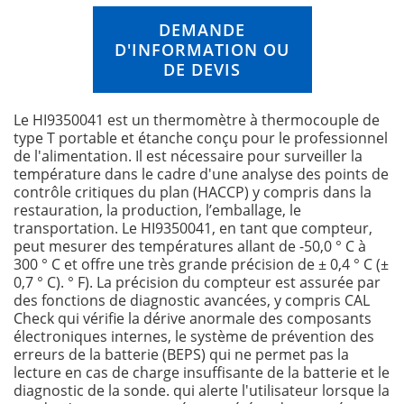
n
DEMANDE
g
D'INFORMATION OU
o
f
DE DEVIS
t
h
Le HI9350041 est un thermomètre à thermocouple de
e
type T portable et étanche conçu pour le professionnel
i
de l'alimentation. Il est nécessaire pour surveiller la
m
température dans le cadre d'une analyse des points de
a
contrôle critiques du plan (HACCP) y compris dans la
g
restauration, la production, l’emballage, le
e
transportation. Le HI9350041, en tant que compteur,
s
peut mesurer des températures allant de -50,0 ° C à
g
300 ° C et offre une très grande précision de ± 0,4 ° C (±
a
0,7 ° C). ° F). La précision du compteur est assurée par
l
des fonctions de diagnostic avancées, y compris CAL
l
Check qui vérifie la dérive anormale des composants
e
électroniques internes, le système de prévention des
r
erreurs de la batterie (BEPS) qui ne permet pas la
y
lecture en cas de charge insuffisante de la batterie et le
diagnostic de la sonde. qui alerte l'utilisateur lorsque la